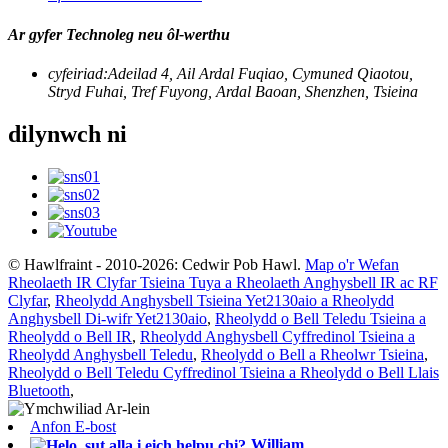
Ar gyfer Technoleg neu ôl-werthu
cyfeiriad:
Adeilad 4, Ail Ardal Fuqiao, Cymuned Qiaotou,
Stryd Fuhai, Tref Fuyong, Ardal Baoan, Shenzhen, Tsieina
dilynwch ni
© Hawlfraint - 2010-2026: Cedwir Pob Hawl.
Map o'r Wefan
Rheolaeth IR Clyfar Tsieina Tuya a Rheolaeth Anghysbell IR ac RF
Clyfar
,
Rheolydd Anghysbell Tsieina Yet2130aio a Rheolydd
Anghysbell Di-wifr Yet2130aio
,
Rheolydd o Bell Teledu Tsieina a
Rheolydd o Bell IR
,
Rheolydd Anghysbell Cyffredinol Tsieina a
Rheolydd Anghysbell Teledu
,
Rheolydd o Bell a Rheolwr Tsieina
,
Rheolydd o Bell Teledu Cyffredinol Tsieina a Rheolydd o Bell Llais
Bluetooth
,
Anfon E-bost
William