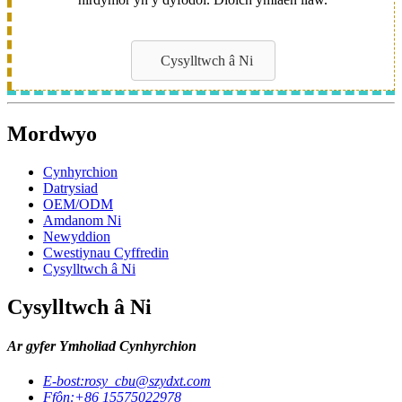
Cysylltwch â Ni
Mordwyo
Cynhyrchion
Datrysiad
OEM/ODM
Amdanom Ni
Newyddion
Cwestiynau Cyffredin
Cysylltwch â Ni
Cysylltwch â Ni
Ar gyfer Ymholiad Cynhyrchion
E-bost:
rosy_cbu@szydxt.com
Ffôn:
+86 15575022978