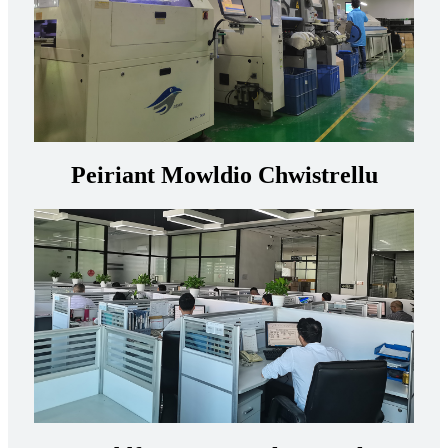
Peiriant Mowldio Chwistrellu