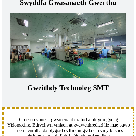
Swyddfa Gwasanaeth Gwerthu
Gweithdy Technoleg SMT
Croeso cynnes i gwsmeriaid drafod a phrynu gydag
Yidongxing. Edrychwn ymlaen at gydweithrediad lle mae pawb
ar eu hennill a datblygiad cyffredin gyda chi yn y busnes
hirdymor yn y dyfodol. Diolch ymlaen llaw.