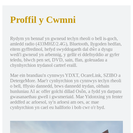
Proffil y Cwmni
Rydym yn bennaf yn gwneud teclyn rheoli o bell is-goch,
amledd radio (433MHZ/2.4G), Bluetooth, llygoden hedfan,
eitem gyffredinol, hefyd swyddogaeth dal dŵr a dysgu
wedi'i gwneud yn arbennig, y gellir ei ddefnyddio ar gyfer
teledu, blwch pen set, DVD, sain, ffan, goleuadau a
chynhyrchion trydanol cartref eraill.
Mae ein brandiau'n cynnwys YDXT, OcareLink, SZIBO a
DetergeMore. Mae'r cynhyrchion yn cynnwys teclyn rheoli
o bell, fflysio dannedd, brws dannedd trydan, olrhain
hunluniau AI ac offer golchi dillad Osôn, a fydd yn darparu
gwasanaethau gwell i gwsmeriaid. Mae Yidonxing yn fenter
aeddfed ac arloesol, sy'n arloesi am oes, ac mae
cynhyrchion yn cael eu hallforio i bob cwr o'r byd.