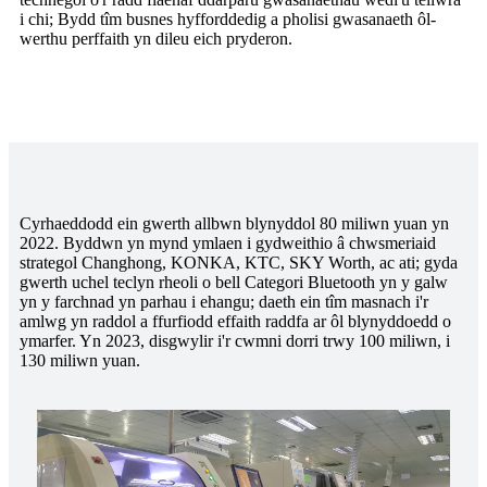
i chi; Bydd tîm busnes hyfforddedig a pholisi gwasanaeth ôl-
werthu perffaith yn dileu eich pryderon.
Cyrhaeddodd ein gwerth allbwn blynyddol 80 miliwn yuan yn
2022. Byddwn yn mynd ymlaen i gydweithio â chwsmeriaid
strategol Changhong, KONKA, KTC, SKY Worth, ac ati; gyda
gwerth uchel teclyn rheoli o bell Categori Bluetooth yn y galw
yn y farchnad yn parhau i ehangu; daeth ein tîm masnach i'r
amlwg yn raddol a ffurfiodd effaith raddfa ar ôl blynyddoedd o
ymarfer. Yn 2023, disgwylir i'r cwmni dorri trwy 100 miliwn, i
130 miliwn yuan.