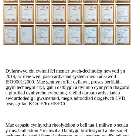
Dyfarnwyd ein cwmni fel menter uwch-dechnoleg newydd yn
2019, ac mae wedi pasio ardystiad system rheoli ansawdd
ISO9001:2000. Mae gennym offer cyflawn, proses berffaith,
grym technegol cryf, gallu datblygu a dylunio cynnyrch rhagorol
a phrofiad cynhyrchu cyfoethog. Gellid darparu ardystiadau
awdurdodedig i gwsmeriaid, megis adroddiad diogelwch LVD,
tystysgrifau KC/CE/RoHS/FCC.
Mae capasiti cynhyrchu rheolyddion o bell tua 1 miliwn o setiau
y mis. Gall adran Ymchwil a Datblygu broffesiynol a phersonél
technegol o'r radd flaenaf ddarparu gwasanaethau wedi'u teilwra