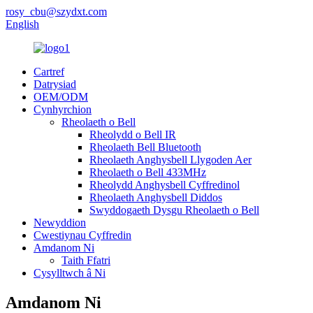
rosy_cbu@szydxt.com
English
Cartref
Datrysiad
OEM/ODM
Cynhyrchion
Rheolaeth o Bell
Rheolydd o Bell IR
Rheolaeth Bell Bluetooth
Rheolaeth Anghysbell Llygoden Aer
Rheolaeth o Bell 433MHz
Rheolydd Anghysbell Cyffredinol
Rheolaeth Anghysbell Diddos
Swyddogaeth Dysgu Rheolaeth o Bell
Newyddion
Cwestiynau Cyffredin
Amdanom Ni
Taith Ffatri
Cysylltwch â Ni
Amdanom Ni