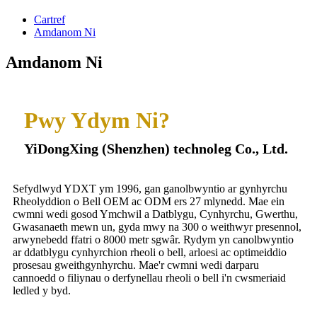
Cartref
Amdanom Ni
Amdanom Ni
Pwy Ydym Ni?
YiDongXing (Shenzhen) technoleg Co., Ltd.
Sefydlwyd YDXT ym 1996, gan ganolbwyntio ar gynhyrchu
Rheolyddion o Bell OEM ac ODM ers 27 mlynedd. Mae ein
cwmni wedi gosod Ymchwil a Datblygu, Cynhyrchu, Gwerthu,
Gwasanaeth mewn un, gyda mwy na 300 o weithwyr presennol,
arwynebedd ffatri o 8000 metr sgwâr. Rydym yn canolbwyntio
ar ddatblygu cynhyrchion rheoli o bell, arloesi ac optimeiddio
prosesau gweithgynhyrchu. Mae'r cwmni wedi darparu
cannoedd o filiynau o derfynellau rheoli o bell i'n cwsmeriaid
ledled y byd.